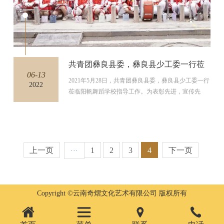
共青团彝良县委，彝良县少工委一行莅
06-13
临我校指导工作并授牌
2021年5月28日，共青团彝良县委，彝良县少工委一行
2022
莅临阳帆舞蹈学校指导工作。为表彰先进，宣传先
进，发挥榜样引领作用，...
上一页
1
2
3
4
下一页
···
Copyright ©云南奇熠文化艺术有限公司 版权所有